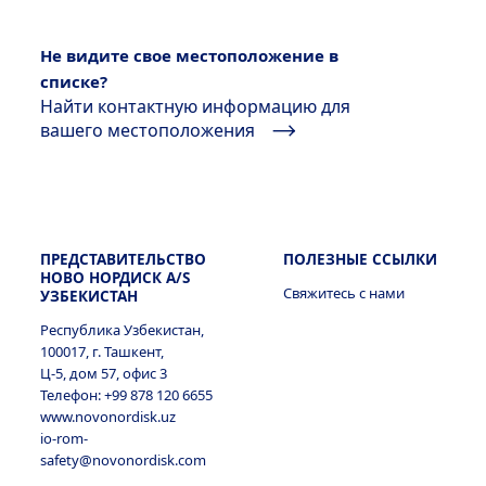
Алжир
Перу
Германия
Корея, Республика Корея
Не видите свое местоположение в
Египет
Чили
списке?
Греция
Найти контактную информацию для
Малайзия
Израиль
вашего местоположения
Дания
Материковой части Китая
Индия
Ирландия
Новая Зеландия
Иордания
Испания
ПРЕДСТАВИТЕЛЬСТВО
ПОЛЕЗНЫЕ ССЫЛКИ
НОВО НОРДИСК A/S
Сингапур
Казахстан
Свяжитесь с нами
УЗБЕКИСТАН
Италия
Республика Узбекистан,
Таиланд
Кения
100017, г. Ташкент,
Косово
Ц-5, дом 57, офис 3
Тайвань
Телефон: +99 878 120 6655
Ливан
www.novonordisk.uz
Латвия
io-rom-
Филиппины
Марокко
safety@novonordisk.com
Литва