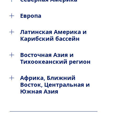
Канада
Европа
США
Австрия
Латинская Америка и
Карибский бассейн
Албания
Аргентина
Восточная Азия и
Бельгия
Тихоокеанский регион
Бразилия
Болгария
Австралия
Африка, Ближний
Колумбия
Восток, Центральная и
Босния и Герцеговина
Вьетнам
Южная Азия
Мексика
Великобритания
Гонконг
Азербайджан
Панама
Венгрия
Индонезия