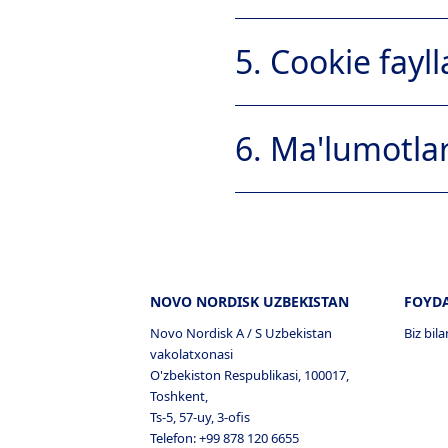
4.1
5. Cookie fayl
2.2 Kerakli cookie-fayllar
5.1
6. Ma'lumotlar
2.2.1
6.1
5.2
2.3 Funktsional cookie-fayl
NOVO NORDISK UZBEKISTAN
FOYDA
Novo Nordisk A / S Uzbekistan
Biz bil
vakolatxonasi
O'zbekiston Respublikasi, 100017,
Toshkent,
6.1.1
5.3
Shu bilan bir qatorda, siz
Ts-5, 57-uy, 3-ofis
ma'lumotlarni o'z ichiga ol
Telefon: +99 878 120 6655
2.4 Analitik / statistik cook