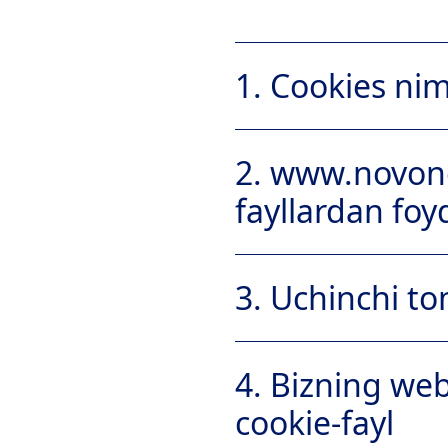
1. Cookies ni
1.1
2. www.novono
fayllardan foy
2.1. www.novonordisk.uz e
3. Uchinchi to
3.1
4. Bizning web
io-rom-safety@nov
cookie-fayl