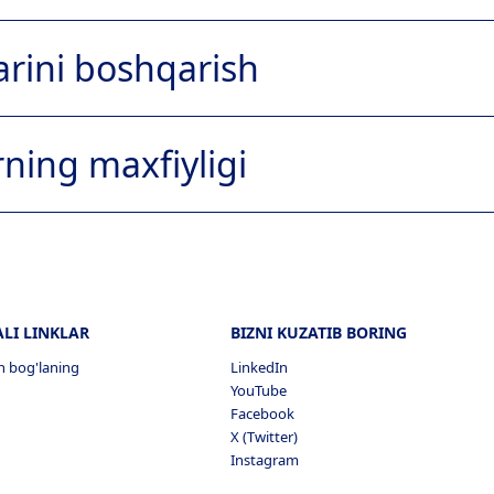
larini boshqarish
ning maxfiyligi
lar / Afzal cookie-fayllar
LI LINKLAR
BIZNI KUZATIB BORING
an bog'laning
LinkedIn
YouTube
Facebook
X (Twitter)
 buni turli xil brauzerlarda qanday qilish haqida batafsil
Instagram
gan www.aboutcookies.org saytiga tashrif buyurishingiz
ie-fayllar