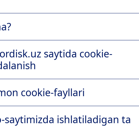
ma?
rdisk.uz saytida cookie-
dalanish
gasi:
mon cookie-fayllari
-saytimizda ishlatiladigan ta
onordisk.com