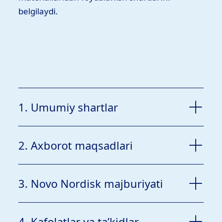
belgilaydi.
1. Umumiy shartlar
2. Axborot maqsadlari
3. Novo Nordisk majburiyati
4. Kafolatlar va ta’kidlar