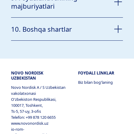
majburiyatlari
10. Boshqa shartlar
NOVO NORDISK
FOYDALI LINKLAR
UZBEKISTAN
Biz bilan bog'laning
Novo Nordisk A / S Uzbekistan
faqat Maxfiylik siyosati
vakolatxonasi
shaxsga doir
O'zbekiston Respublikasi,
ma'lumotlarga ishlov berish to'g'risidagi
100017, Toshkent,
Nizom
Ts-5, 57-uy, 3-ofis
Telefon: +99 878 120 6655
www.novonordisk.uz
io-rom-