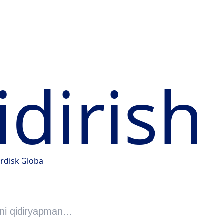
idirish
rdisk Global