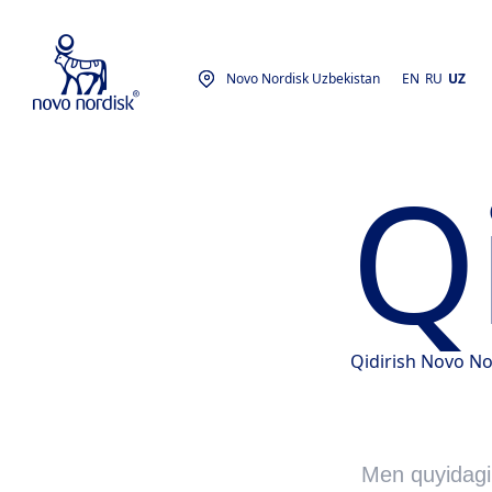
Novo Nordisk Uzbekistan
EN
RU
UZ
Q
Qidirish Novo No