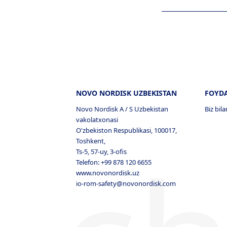
NOVO NORDISK UZBEKISTAN
FOYDA
Novo Nordisk A / S Uzbekistan
Biz bil
vakolatxonasi
O'zbekiston Respublikasi, 100017,
Toshkent,
Ts-5, 57-uy, 3-ofis
Telefon: +99 878 120 6655
www.novonordisk.uz
io-rom-safety@novonordisk.com