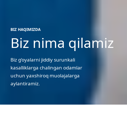
BIZ HAQIMIZDA
Biz nima qilamiz
biz
haqimizda
Biz g‘oyalarni jiddiy surunkali
kasalliklarga chalingan odamlar
uchun yaxshiroq muolajalarga
aylantiramiz.
Marie
Darting
va
Pernille
Marie Darting va Pernille Thomasen, Novo Nordisk Daniya
Thomasen,
Novo
Biz nima qilamiz